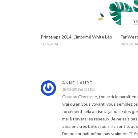
Y
Printemps 2014: L’imprimé White Léo
Far Wes
11/02/2014
24/03/2014
ANNE-LAURE
18/02/2019 at 111105
Coucou Christelle, ton article paraît 
vrai qu’en vous voyant, vous semblez tel
forcément cela attise la jalousie des ge
mal à travers les réseaux. Je ne sais pas
seraient très bêtes) ou si ils sont tout
l’on ne connaît même pas vraiment ?? App