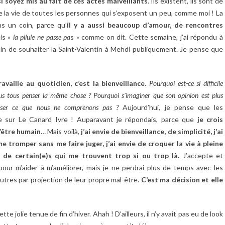
i soyez mis au fait de ces actes malveillants
. Ils existent, ils sont de
e la vie de toutes les personnes qui s’exposent un peu, comme moi ! La
ns un coin, parce qu’
il y a aussi beaucoup d’amour, de rencontres
ois «
la pilule ne passe pa
s » comme on dit. Cette semaine, j’ai répondu à
in de souhaiter la Saint-Valentin à Mehdi publiquement. Je pense que
availle au quotidien, c’est la bienveillance
.
Pourquoi est-ce si difficile
ous tous penser la même chose ? Pourquoi s’imaginer que son opinion est plus
isser ce que nous ne comprenons pas ?
Aujourd’hui, je pense que les
ce sur Le Canard Ivre ! Auparavant je répondais, parce que
je crois
l’être humain
… Mais voilà,
j’ai envie de bienveillance, de simplicité, j’ai
 tromper sans me faire juger, j’ai envie de croquer la vie à pleine
de certain(e)s qui me trouvent trop si ou trop là.
J’accepte et
our m’aider à m’améliorer, mais je ne perdrai plus de temps avec les
tres par projection de leur propre mal-être.
C’est ma décision et elle
te jolie tenue de fin d’hiver. Ahah ! D’ailleurs, il n’y avait pas eu de look