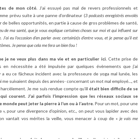
ntes de mon côté
. J’ai essuyé pas mal de revers professionnels et
omme prévu suite à une panne d’ordinateur (
3 podcasts enregistrés envolés
user de belles opportunités, en partie à cause de gros problèmes de santé,
peu de ma santé, que je vous explique certaines choses sur moi et qui influent sur
’ai eu l’occasion d’en parler avec certain(e)s d’entre vous, et je pense qu’il est
tômes. Je pense que cela me fera un bien fou !
ue je ne veux plus dans ma vie et en particulier ici
. Cette prise de
is en nécessitée a été impulsée par quelques évènements que j’ai
y a eu ce fâcheux incident avec la professeure de yoga mal lunée, les
ui me suivaient depuis des années- concernant un mot mal employé…, et
er harcèlement. Je me suis rendue compte qu’
il était bien difficile de se
 qui courent
.
J’ai parfois l’impression que les réseaux sociaux se
 monde peut jeter la pierre à l’un ou à l’autre
. Pour un mot, pour une
e », pour une divergence d’opinion, etc., on peut vous lapider avec des
’on vantait vos mérites la veille, vous menacer à coup de «
je vais me