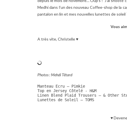
depuis le mois de novembre… Oup’s ! J’ai shooté c
Medhi dans l’un des nouveau Coffee-shop de la capita
pantalon en lin et mes nouvelles lunettes de sole
Vous aim
A très vite, Christelle ♥
Photos : Mehdi Têtard
Manteau Ecru – Pimkie

Top en Jersey Côtelé - H&M

Linen Blend Plaid Trousers – & Other Sto
Lunettes de Soleil – TOMS
♥ Devene