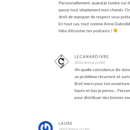
Personnellement, quand je tombe sur des
passe tout simplement mon chemin. On a
droit de manquer de respect sous prétex
En tout cas, tout comme Anne Dubndidu t
hâte d’écouter tes podcasts !
LECANARDIVRE
20/02/2019 at 111005
Ah quelle coïncidence dis-don
un problème récurrent et surt
Bref, merci pour ton ouvertur
hauts et bas je pense… Personn
pour distribuer des bonnes ond
LAURE
19/02/2019 at 111205