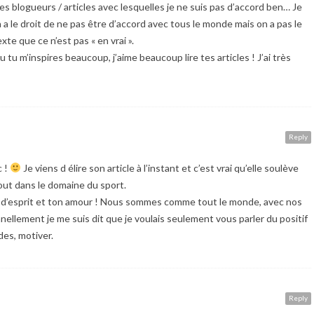
 blogueurs / articles avec lesquelles je ne suis pas d’accord ben… Je
 le droit de ne pas être d’accord avec tous le monde mais on a pas le
te que ce n’est pas « en vrai ».
u m’inspires beaucoup, j’aime beaucoup lire tes articles ! J’ai très
Reply
c !
Je viens d élire son article à l’instant et c’est vrai qu’elle soulève
out dans le domaine du sport.
e d’esprit et ton amour ! Nous sommes comme tout le monde, avec nos
ellement je me suis dit que je voulais seulement vous parler du positif
es, motiver.
Reply