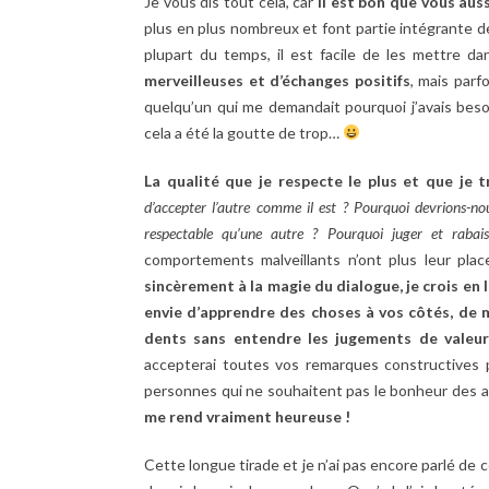
Je vous dis tout cela, car
il est bon que vous auss
plus en plus nombreux et font partie intégrante d
plupart du temps, il est facile de les mettre da
merveilleuses et d’échanges positifs
, mais parf
quelqu’un qui me demandait pourquoi j’avais beso
cela a été la goutte de trop…
La qualité que je respecte le plus et que je tr
d’accepter l’autre comme il est ? Pourquoi devrions-n
respectable qu’une autre ? Pourquoi juger et raba
comportements malveillants n’ont plus leur pla
sincèrement à la magie du dialogue, je crois en 
envie d’apprendre des choses à vos côtés, de me
dents sans entendre les jugements de valeur 
accepterai toutes vos remarques constructives p
personnes qui ne souhaitent pas le bonheur des au
me rend vraiment heureuse !
Cette longue tirade et je n’ai pas encore parlé de cet