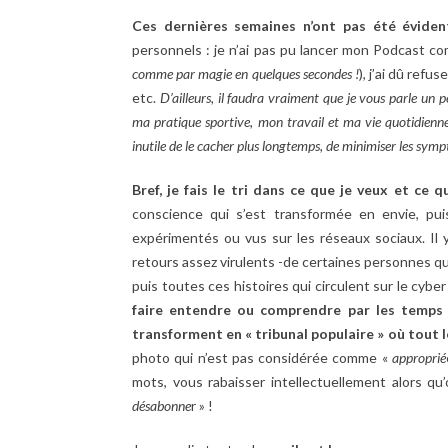
Ces dernières semaines n’ont pas été évide
personnels : je n’ai pas pu lancer mon Podcast c
comme par magie en quelques secondes !
), j’ai dû ref
etc.
D’ailleurs, il faudra vraiment que je vous parle un 
ma pratique sportive, mon travail et ma vie quotidienne. J
inutile de le cacher plus longtemps, de minimiser les symp
Bref, je fais le tri dans ce que je veux et ce q
conscience qui s’est transformée en envie, pu
expérimentés ou vus sur les réseaux sociaux. Il 
retours assez virulents -de certaines personnes q
puis toutes ces histoires qui circulent sur le cyb
faire entendre ou comprendre par les temps
transforment en « tribunal populaire » où tout le
photo qui n’est pas considérée comme «
approprié
mots, vous rabaisser intellectuellement alors qu
désabonne
r » !