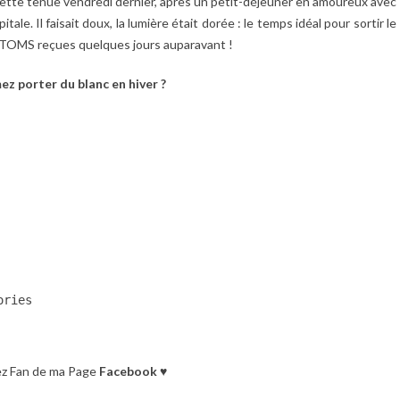
ette tenue vendredi dernier, après un petit-déjeuner en amoureux avec
le. Il faisait doux, la lumière était dorée : le temps idéal pour sortir le
il TOMS reçues quelques jours auparavant !
ez porter du blanc en hiver ?
ries

z Fan de ma Page
Facebook
♥