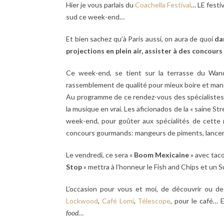
Hier je vous parlais du
Coachella Festival
… LE festiv
sud ce week-end…
Et bien sachez qu’à Paris aussi, on aura de quoi
da
projections en plein air, assister à des concour
Ce week-end, se tient sur la terrasse du Wan
rassemblement de qualité pour mieux boire et mang
Au programme de ce rendez-vous des spécialistes par
la musique en vrai. Les aficionados de la « saine Str
week-end, pour goûter aux spécialités de cette né
concours gourmands: mangeurs de piments, lancer 
Le vendredi, ce sera «
Boom
Mexicaine
» avec taco
Stop
» mettra à l’honneur le Fish and Chips et un 
L’occasion pour vous et moi, de découvrir ou 
Lockwood
,
Café Lomi
,
Télescope
, pour le café… 
food
…