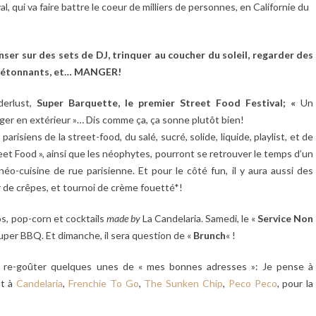
al, qui va faire battre le coeur de milliers de personnes, en Californie du
nser sur des sets de DJ, trinquer au coucher du soleil, regarder des
s étonnants,
et… MANGER!
derlust,
Super Barquette,
le premier Street Food Festival; «
Un
er en extérieur »… Dis comme ça, ça sonne plutôt bien!
isiens de la street-food, du salé, sucré, solide, liquide, playlist, et de
eet Food », ainsi que les
néophytes, pourront se retrouver le temps d’un
o-cuisine de rue parisienne. Et pour le côté fun, il y aura aussi des
de crêpes, et tournoi de crème fouetté*!
s, pop-corn et cocktails
made
by
La Candelaria. Samedi, le «
Service
Non
Super BBQ. Et dimanche, il sera question de «
Brunch
« !
de re-goûter quelques unes de « mes bonnes adresses »: Je pense à
Et à
Candelaria
,
Frenchie To Go
,
The Sunken Chip
,
Peco Peco
, pour la