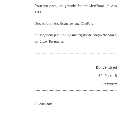
Pour ma part, -en grande fan de Mexifood- je vais
être!
Des baisers les Beautés. xx.
Ceedjay
.
* Inscriptions par mail à piments@super-barquette.com 
sur Super Barquette.
……………………………………………………………………………………
Du Vendred
Barquet
……………………………………………………………………………………
0 Comments