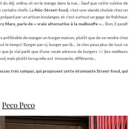
l du déj. online, et on le mange dans la rue… Sauf que cette cuisine de
e certains chefs. La
Néo-Street-food
, c’est une viande choisie chez un
 préparé par un artisan boulanger, et c’est surtout un gage de fraîcheur.
ry Marx, parle de « vraie alternative à la malbouffe »…
Bon, il paraît
rtes préférable de manger un burger maison, plutôt que de se rendre chez
ut le temps! Burger par-ci, burger par-là… Je n’en peux plus de tout ce
z que je n’ai parlé que d’une seule adresse de burgers
ici
(les meilleurs
food, mais plutôt lorsqu’elle est innovante, différente…
dresses très sympas, qui proposent cette étonnante Street-food, qui
Peco Peco