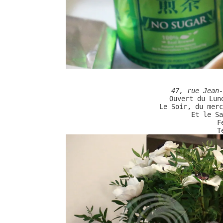
Ouvert du Lun
Le Soir, du merc
Et le Sa
F
T