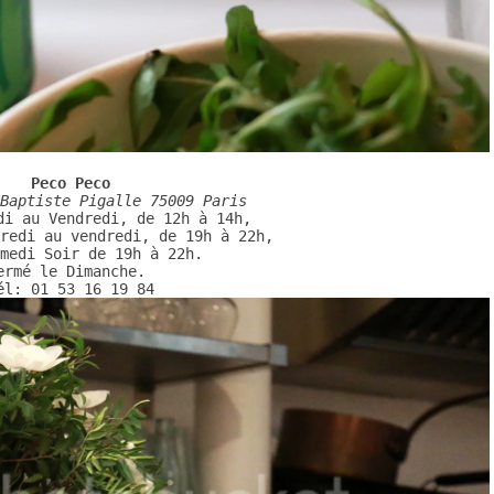
di au Vendredi, de 12h à 14h, 

redi au vendredi, de 19h à 22h, 

medi Soir de 19h à 22h. 

ermé le Dimanche. 

él: 01 53 16 19 84