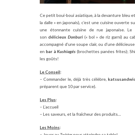
Ce petit boui-boui asiatique, à la devanture bleu 
la dalle » en japonais), c’est une cuisine ouverte s
une étonnante cuisine de rue japonaise. Le
son
délicieux
Donburi
(« bol » de riz garni) au ca
accompagné d’une soupe clair, ou d’une délicieuse
en
bar à
Kushiagés
(brochettes panées frites); Sh
les goûts!
Le
Conseil
:
– Commander le, déjà très célèbre,
katsusandwi
préparent que 10 par service).
Les Plus
:
– L’accueil
– Les saveurs, et la fraîcheur des produits…
Les Moins
:
– Jouer au
Twister
pour atteindre sa table!