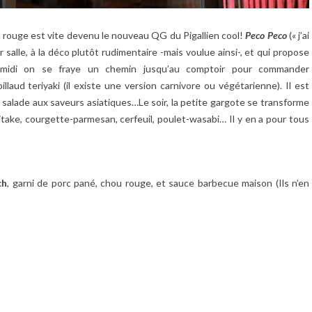
et rouge est vite devenu le nouveau QG du Pigallien cool!
Peco Peco
(« j’ai
ur salle, à la déco plutôt rudimentaire -mais voulue ainsi-, et qui propose
 midi on se fraye un chemin jusqu’au comptoir pour commander
billaud teriyaki (il existe une version carnivore ou végétarienne). Il est
 salade aux saveurs asiatiques…Le soir, la petite gargote se transforme
itake, courgette-parmesan, cerfeuil, poulet-wasabi… Il y en a pour tous
ch
, garni de porc pané, chou rouge, et sauce barbecue maison (Ils n’en