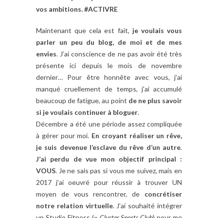
vos ambitions. #ACTIVRE
Maintenant que cela est fait,
je voulais vous
parler un peu du blog, de moi et de mes
envies
. J’ai conscience de ne pas avoir été très
présente ici depuis le mois de novembre
dernier… Pour être honnête avec vous, j’ai
manqué cruellement de temps, j’ai accumulé
beaucoup de fatigue, au point
de ne plus savoir
si je voulais continuer à bloguer
.
Décembre a été une période assez compliquée
à gérer pour moi.
En croyant réaliser un rêve,
je suis devenue l’esclave du rêve d’un autre
.
J’ai perdu de vue mon objectif principal :
VOUS
. Je ne sais pas si vous me suivez, mais en
2017 j’ai oeuvré pour réussir à trouver UN
moyen de vous rencontrer, de
concrétiser
notre relation virtuelle
. J’ai souhaité intégrer
un Studio Fitness (=
Cluster Sports Club
) pour me