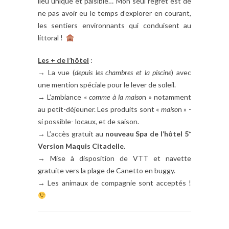
lieu unique et paisible… Mon seul regret est de
ne pas avoir eu le temps d’explorer en courant,
les sentiers environnants qui conduisent au
littoral !
Les + de l’hôtel
:
→ La vue (
depuis les chambres et la piscine
) avec
une mention spéciale pour le lever de soleil.
→ L’ambiance «
comme à la maiso
n » notamment
au petit-déjeuner. Les produits sont «
maiso
n » -
si possible- locaux, et de saison.
→ L’accès gratuit au
nouveau Spa de l’hôtel 5*
Version Maquis Citadelle
.
→ Mise à disposition de VTT et navette
gratuite vers la plage de Canetto en buggy.
→ Les animaux de compagnie sont acceptés !