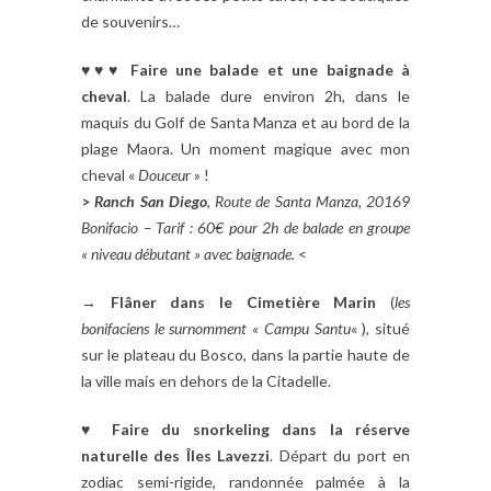
de souvenirs…
♥♥♥
Faire une balade et une baignade à
cheval
. La balade dure environ 2h, dans le
maquis du Golf de Santa Manza et au bord de la
plage Maora. Un moment magique avec mon
cheval «
Douceu
r » !
>
Ranch San Diego
, Route de Santa Manza, 20169
Bonifacio – Tarif : 60€ pour 2h de balade en groupe
« niveau débutant » avec baignade.
<
→
Flâner dans le Cimetière Marin
(
les
bonifaciens le surnomment « Campu Santu
« ), situé
sur le plateau du Bosco, dans la partie haute de
la ville mais en dehors de la Citadelle.
♥
Faire du snorkeling dans la réserve
naturelle des Îles Lavezzi
. Départ du port en
zodiac semi-rigide, randonnée palmée à la