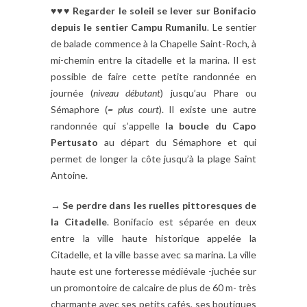
♥♥♥ Regarder le soleil se lever sur Bonifacio
depuis le sentier Campu Rumanilu
. Le sentier
de balade commence à la Chapelle Saint-Roch, à
mi-chemin entre la citadelle et la marina. Il est
possible de faire cette petite randonnée en
journée (
niveau débutant
) jusqu’au Phare ou
Sémaphore (
= plus court
). Il existe une autre
randonnée qui s’appelle
la boucle du Capo
Pertusato
au départ du Sémaphore et qui
permet de longer la côte jusqu’à la plage Saint
Antoine.
→
Se perdre dans les ruelles pittoresques de
la Citadelle
. Bonifacio est séparée en deux
entre la ville haute historique appelée la
Citadelle, et la ville basse avec sa marina. La ville
haute est une forteresse médiévale -juchée sur
un promontoire de calcaire de plus de 60 m- très
charmante avec ses petits cafés, ses boutiques