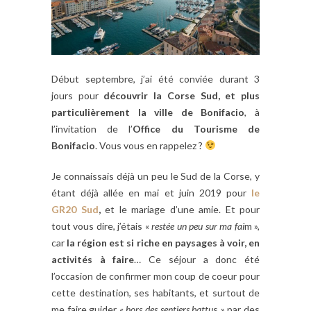
Début septembre, j’ai été conviée durant 3
jours pour
découvrir la Corse Sud, et plus
particulièrement la ville de Bonifacio
, à
l’invitation de l’
Office du Tourisme de
Bonifacio
. Vous vous en rappelez ?
Je connaissais déjà un peu le Sud de la Corse, y
étant déjà allée en mai et juin 2019 pour
le
GR20 Sud
,
et le mariage d’une amie. Et pour
tout vous dire, j’étais «
restée un peu sur ma fai
m »,
car
la région est si riche en paysages à voir, en
activités à faire
… Ce séjour a donc été
l’occasion de confirmer mon coup de coeur pour
cette destination, ses habitants, et surtout de
me faire guider «
hors des sentiers battu
s » par des