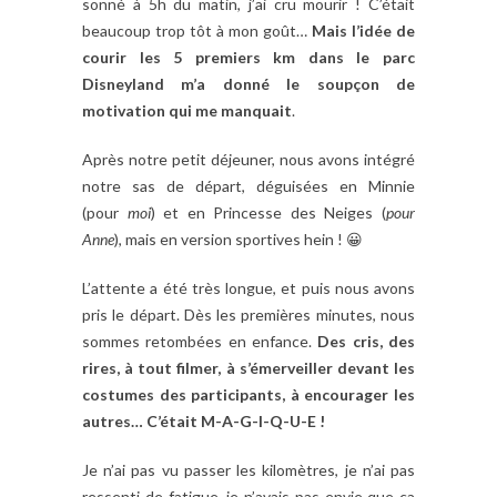
sonné à 5h du matin, j’ai cru mourir ! C’était
beaucoup trop tôt à mon goût…
Mais l’idée de
courir les 5 premiers km dans le parc
Disneyland m’a donné le soupçon de
motivation qui me manquait
.
Après notre petit déjeuner, nous avons intégré
notre sas de départ, déguisées en Minnie
(pour
moi
) et en Princesse des Neiges (
pour
Anne
), mais en version sportives hein ! 😀
L’attente a été très longue, et puis nous avons
pris le départ. Dès les premières minutes, nous
sommes retombées en enfance.
Des cris, des
rires, à tout filmer, à s’émerveiller devant les
costumes des participants, à encourager les
autres… C’était M-A-G-I-Q-U-E !
Je n’ai pas vu passer les kilomètres, je n’ai pas
ressenti de fatigue, je n’avais pas envie que ça