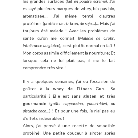
les grandes surfaces (
lait en poudre écrémé
). J’ai
essayé plusieurs marques de whey, bio pas bio,
aromatisée… J’ai même tenté d’autres
protéines (
protéine de riz brun, de soja…
)… Mais j’ai
toujours été malade ! Avec les problèmes de
santé qu’on me connait (
Maladie de Crohn,
intolérance au gluten
), c’est plutôt normal en fait !
Mon corps assimile difficilement la nourriture; Et
lorsque cela ne lui plaît pas, il me le fait
comprendre très vite !
Il y a quelques semaines, j’ai eu l’occasion de
goûter à la
whey de Fitness Guru
. Sa
particularité ?
Elle est sans gluten, et très
gourmande
(
goûts cappuccino, yaourt-kiwi, ou
pistache-coco…
) ! Et pour une fois, je n’ai pas eu
d’effets indésirables !
Alors, j’ai pensé à une recette de smoothie
protéiné; Une petite douceur à siroter après