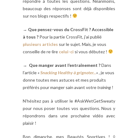
répondre à toutes les questions. Néanmoins,
beaucoup des réponses sont déjà disponibles
sur nos blogs respectifs !
→
Que pensez-vous du CrossFit ? Accessible
à tous ?
Pour la partie CrossFit, j’ai publié
plusieurs articles
sur le sujet. Mais, je vous
conseille de re-lire
celui-ci
si vous débutez !
→ Que manger avant l’entraînement ?
Dans
l’article «
Snacking Healthy à grignoter..
.
« , je vous
donne toutes mes astuces et mes produits
préférés pour manger sain avant votre
training
!
N’hésitez pas à utiliser le #AskWetGetSweaty
pour nous poser toutes vos questions. Nous y
répondrons dans une prochaine vidéo avec
plaisir !
Bon dimanche, mes Beautés Sportives ! ◊