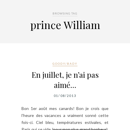
BROWSING TAG
prince William
GOODY/BADY
En juillet, je n’ai pas
aimé…
01/08/2013
Bon 1er août mes canards! Bon je crois que
l’heure des vacances a vraiment sonné cette
fois-ci. Ciel bleu, températures estivales, et
Paris qui se vide (
pour mon plus grand bonheur
).