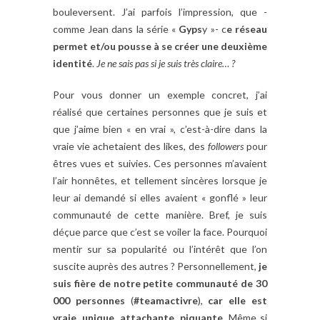
bouleversent. J’ai parfois l’impression, que -
comme Jean dans la série «
Gyps
y »- c
e réseau
permet et/ou pousse à se créer une deuxième
identité
.
Je ne sais pas si je suis très claire… ?
Pour vous donner un exemple concret, j’ai
réalisé que certaines personnes que je suis et
que j’aime bien « en vrai », c’est-à-dire dans la
vraie vie achetaient des likes, des
followers
pour
êtres vues et suivies. Ces personnes m’avaient
l’air honnêtes, et tellement sincères lorsque je
leur ai demandé si elles avaient « gonflé » leur
communauté de cette manière. Bref, je suis
déçue parce que c’est se voiler la face. Pourquoi
mentir sur sa popularité ou l’intérêt que l’on
suscite auprès des autres ? Personnellement,
je
suis fière de notre petite communauté de 30
000 personnes
(
#teamactivre
),
car elle est
vraie, unique, attachante, piquante
. Même si