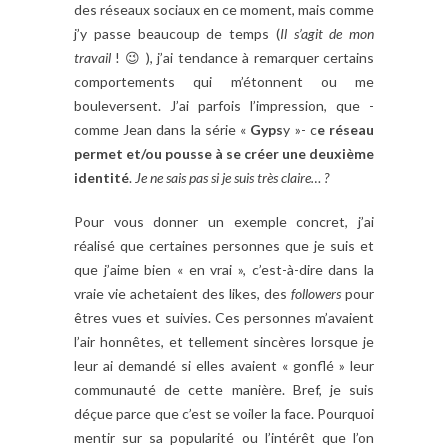
des réseaux sociaux en ce moment, mais comme
j’y passe beaucoup de temps (
Il s’agit de mon
travail
! 😉 ), j’ai tendance à remarquer certains
comportements qui m’étonnent ou me
bouleversent. J’ai parfois l’impression, que -
comme Jean dans la série «
Gyps
y »- c
e réseau
permet et/ou pousse à se créer une deuxième
identité
.
Je ne sais pas si je suis très claire… ?
Pour vous donner un exemple concret, j’ai
réalisé que certaines personnes que je suis et
que j’aime bien « en vrai », c’est-à-dire dans la
vraie vie achetaient des likes, des
followers
pour
êtres vues et suivies. Ces personnes m’avaient
l’air honnêtes, et tellement sincères lorsque je
leur ai demandé si elles avaient « gonflé » leur
communauté de cette manière. Bref, je suis
déçue parce que c’est se voiler la face. Pourquoi
mentir sur sa popularité ou l’intérêt que l’on