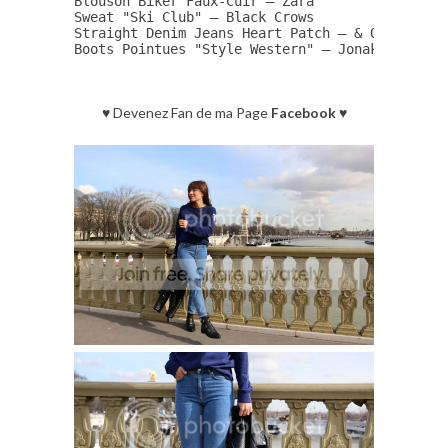
Blouson Biker Faux-Cuir – Zara 

Sweat "Ski Club" – Black Crows

Straight Denim Jeans Heart Patch – & Other Stor
Boots Pointues "Style Western" – Jonak
♥ Devenez Fan de ma Page
Facebook
♥