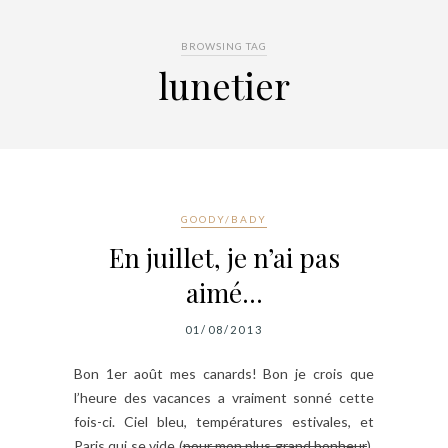
BROWSING TAG
lunetier
GOODY/BADY
En juillet, je n’ai pas
aimé…
01/08/2013
Bon 1er août mes canards! Bon je crois que
l’heure des vacances a vraiment sonné cette
fois-ci. Ciel bleu, températures estivales, et
Paris qui se vide (
pour mon plus grand bonheur
).