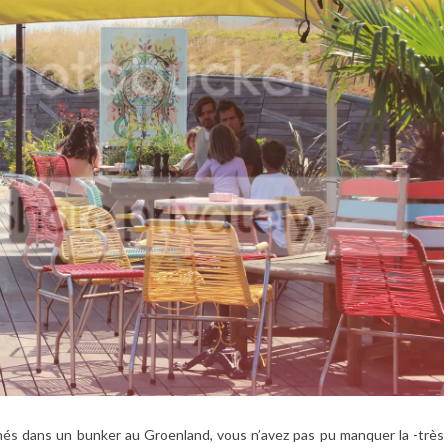
rmés dans un bunker au Groenland, vous n’avez pas pu manquer la -très