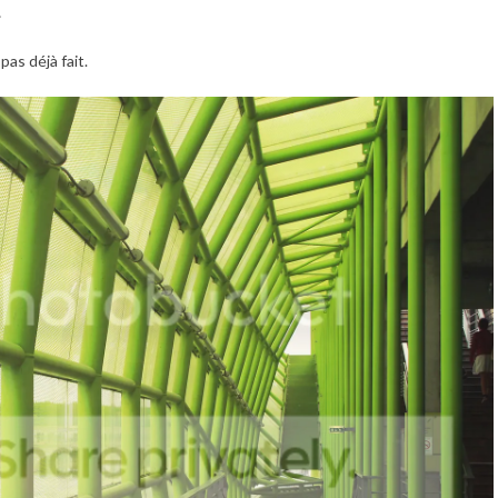
…
pas déjà fait.