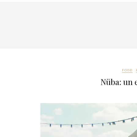
FOOD
Nüba: un 