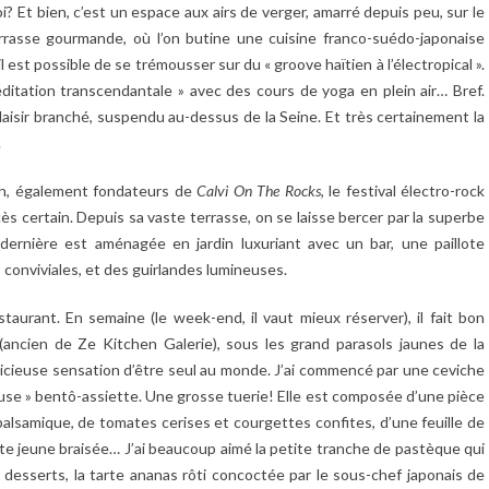
? Et bien, c’est un espace aux airs de verger, amarré depuis peu, sur le
errasse gourmande, où l’on butine une cuisine franco-suédo-japonaise
il est possible de se trémousser sur du « groove haïtien à l’électropical ».
ditation transcendantale » avec des cours de yoga en plein air… Bref.
laisir branché, suspendu au-dessus de la Seine. Et très certainement la
.
on, également fondateurs de
Calvi On The Rocks
, le festival électro-rock
ès certain. Depuis sa vaste terrasse, on se laisse bercer par la superbe
dernière est aménagée en jardin luxuriant avec un bar, une paillote
 conviviales, et des guirlandes lumineuses.
staurant. En semaine (le week-end, il vaut mieux réserver), il fait bon
(ancien de Ze Kitchen Galerie), sous les grand parasols jaunes de la
élicieuse sensation d’être seul au monde. J’ai commencé par une ceviche
meuse » bentô-assiette. Une grosse tuerie! Elle est composée d’une pièce
lsamique, de tomates cerises et courgettes confites, d’une feuille de
te jeune braisée… J’ai beaucoup aimé la petite tranche de pastèque qui
desserts, la tarte ananas rôti concoctée par le sous-chef japonais de