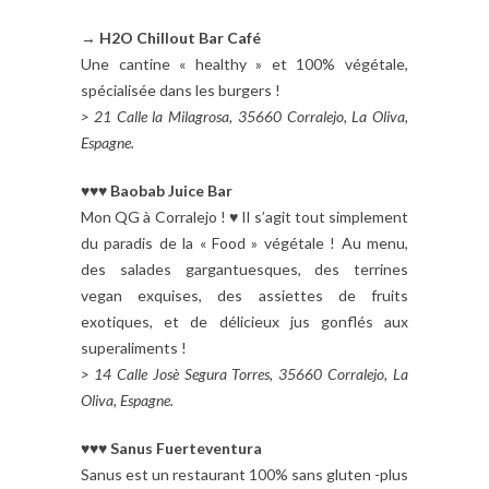
→
H2O Chillout Bar Café
Une cantine « healthy » et 100% végétale,
spécialisée dans les burgers !
> 21 Calle la Milagrosa, 35660 Corralejo, La Oliva,
Espagne.
♥♥♥
Baobab Juice Bar
Mon QG à Corralejo ! ♥ Il s’agit tout simplement
du paradis de la « Food » végétale ! Au menu,
des salades gargantuesques, des terrines
vegan exquises, des assiettes de fruits
exotiques, et de délicieux jus gonflés aux
superaliments !
> 14 C
alle Josè Segura Torres, 35660 Corralejo, La
Oliva, Espagne.
♥♥♥
Sanus Fuerteventura
Sanus est un restaurant 100% sans gluten -plus