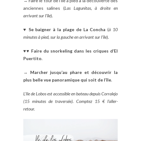
→ Faire le tour de l’île à pied à la découverte des
anciennes salines (
Las Lagunitas, à droite en
arrivant sur l’île
).
♥
Se baigner à la plage de La Concha
(
à 10
minutes à pied, sur la gauche en arrivant sur l’île
).
♥♥
Faire du snorkeling dans les criques d’El
Puertito
.
→
Marcher jusqu’au phare et découvrir la
plus belle vue panoramique qui soit de l’île
.
L’Ile de Lobos est accessible en bateau depuis Corralejo
(15 minutes de traversée). Comptez 15 € l’aller-
retour.