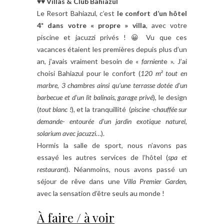
♥♥
Villas & Club Bahiazul
Le Resort Bahiazul, c’est
le confort d’un hôtel
4* dans votre « propre » villa
, avec votre
piscine et jacuzzi privés ! 😀 Vu que ces
vacances étaient les premières depuis plus d’un
an, j’avais vraiment besoin de «
farnient
e ». J’ai
choisi Bahiazul pour le confort (
120 m² tout en
marbre, 3 chambres ainsi qu’une terrasse dotée d’un
barbecue et d’un lit balinais, garage privé
), le design
(
tout blanc !
), et la tranquillité (
piscine -chauffée sur
demande- entourée d’un jardin exotique naturel,
solarium avec jacuzzi…
).
Hormis la salle de sport, nous n’avons pas
essayé les autres services de l’hôtel (
spa et
restaurant
). Néanmoins, nous avons passé un
séjour de rêve dans une
Villa Premier Garden
,
avec la sensation d’être seuls au monde !
À faire / à voir