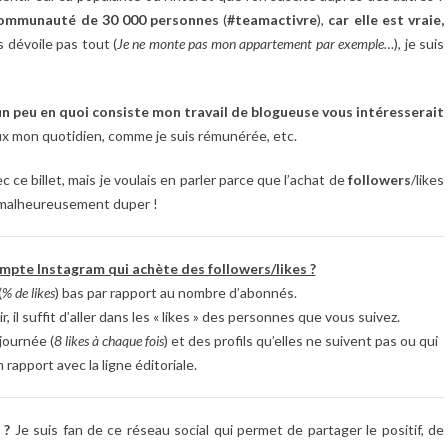
e communauté de 30 000 personnes
(
#teamactivre
),
car elle est vraie,
s dévoile pas tout (
Je ne monte pas mon appartement par exemple…
), je suis
 un peu en quoi consiste mon travail de blogueuse vous intéresserait
x mon quotidien, comme je suis rémunérée, etc.
ce billet, mais je voulais en parler parce que l’achat de
followers
/likes
s malheureusement duper !
pte Instagram qui achète des followers/likes ?
(
% de likes
) bas par rapport au nombre d’abonnés.
r, il suffit d’aller dans les « likes » des personnes que vous suivez.
journée (
8 likes à chaque fois
) et des profils qu’elles ne suivent pas ou qui
 rapport avec la ligne éditoriale.
 ?
Je suis fan de ce réseau social qui permet de partager le positif, de