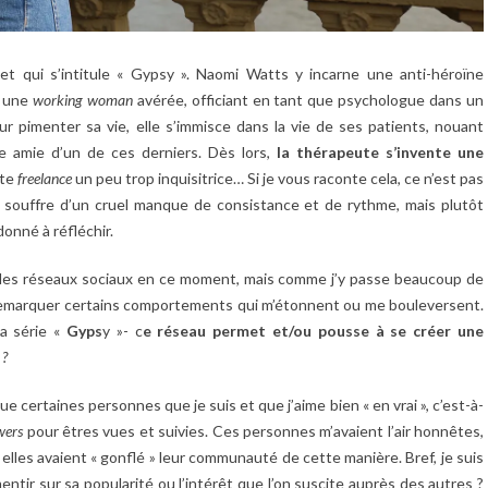
 et qui s’intitule « Gypsy ». Naomi Watts y incarne une anti-héroïne
t une
working woman
avérée, officiant en tant que psychologue dans un
r pimenter sa vie, elle s’immisce dans la vie de ses patients, nouant
e amie d’un de ces derniers. Dès lors,
la thérapeute s’invente une
ste
freelance
un peu trop inquisitrice… Si je vous raconte cela, ce n’est pas
- souffre d’un cruel manque de consistance et de rythme, mais plutôt
onné à réfléchir.
t des réseaux sociaux en ce moment, mais comme j’y passe beaucoup de
à remarquer certains comportements qui m’étonnent ou me bouleversent.
la série «
Gyps
y »- c
e réseau permet et/ou pousse à se créer une
 ?
e certaines personnes que je suis et que j’aime bien « en vrai », c’est-à-
wers
pour êtres vues et suivies. Ces personnes m’avaient l’air honnêtes,
 elles avaient « gonflé » leur communauté de cette manière. Bref, je suis
entir sur sa popularité ou l’intérêt que l’on suscite auprès des autres ?