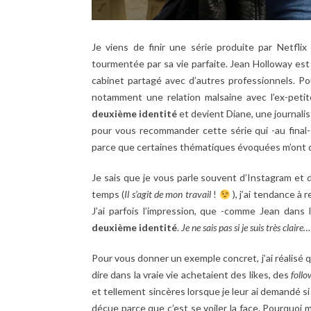
Je viens de finir une série produite par Netflix
tourmentée par sa vie parfaite. Jean Holloway es
cabinet partagé avec d’autres professionnels. Pou
notamment une relation malsaine avec l’ex-petit
deuxième identité
et devient Diane, une journali
pour vous recommander cette série qui -au final
parce que certaines thématiques évoquées m’ont d
Je sais que je vous parle souvent d’Instagram e
temps (
Il s’agit de mon travail
!
), j’ai tendance 
J’ai parfois l’impression, que -comme Jean dans 
deuxième identité
.
Je ne sais pas si je suis très claire…
Pour vous donner un exemple concret, j’ai réalisé qu
dire dans la vraie vie achetaient des likes, des
follo
et tellement sincères lorsque je leur ai demandé si
déçue parce que c’est se voiler la face. Pourquoi m