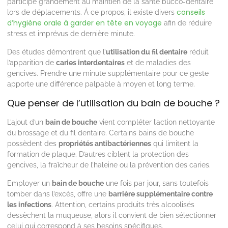
participe grandement au maintien de la santé bucco-dentaire
conseils
lors de déplacements. À ce propos, il existe divers
d’hygiène orale à garder en tête en voyage
afin de réduire
stress et imprévus de dernière minute.
Des études démontrent que l’
utilisation du fil dentaire
réduit
l’apparition de
caries interdentaires
et de maladies des
gencives. Prendre une minute supplémentaire pour ce geste
apporte une différence palpable à moyen et long terme.
Que penser de l’utilisation du bain de bouche ?
L’ajout d’un
bain de bouche
vient compléter l’action nettoyante
du brossage et du fil dentaire. Certains bains de bouche
possèdent des
propriétés antibactériennes
qui limitent la
formation de plaque. D’autres ciblent la protection des
gencives, la fraîcheur de l’haleine ou la prévention des caries.
Employer un
bain de bouche
une fois par jour, sans toutefois
tomber dans l’excès, offre une
barrière supplémentaire contre
les infections
. Attention, certains produits très alcoolisés
dessèchent la muqueuse, alors il convient de bien sélectionner
celui qui correspond à ses besoins spécifiques.