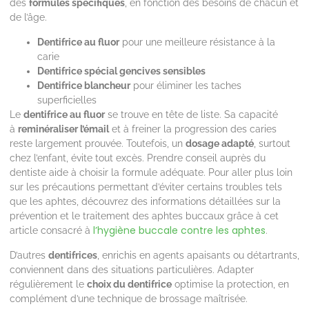
des
formules spécifiques
, en fonction des besoins de chacun et
de l’âge.
Dentifrice au fluor
pour une meilleure résistance à la
carie
Dentifrice spécial gencives sensibles
Dentifrice blancheur
pour éliminer les taches
superficielles
Le
dentifrice au fluor
se trouve en tête de liste. Sa capacité
à
reminéraliser l’émail
et à freiner la progression des caries
reste largement prouvée. Toutefois, un
dosage adapté
, surtout
chez l’enfant, évite tout excès. Prendre conseil auprès du
dentiste aide à choisir la formule adéquate. Pour aller plus loin
sur les précautions permettant d’éviter certains troubles tels
que les aphtes, découvrez des informations détaillées sur la
prévention et le traitement des aphtes buccaux grâce à cet
l’hygiène buccale contre les aphtes
article consacré à
.
D’autres
dentifrices
, enrichis en agents apaisants ou détartrants,
conviennent dans des situations particulières. Adapter
régulièrement le
choix du dentifrice
optimise la protection, en
complément d’une technique de brossage maîtrisée.