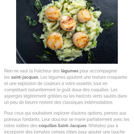
Rien ne vaut la fraîcheur des
légumes
pour accompagner
les
saint-jacques
. Les légumes ajoutent une texture croquante
et une explosion de couleurs à votre assiette, tout en
complétant naturellement le goût doux des coquilles. Les
asperges légèrement grillées ou les haricots verts sautés dans
un peu de beurre restent des classiques indémodables.
Pour ceux qui souhaitent explorer d’autres options, pensez aux
poireaux fondants. Leur douceur se marie parfaitement avec les
notes iodées des
coquilles Saint-Jacques
. N’hésitez pas à
incorporer des tomates cerises rôties pour ajouter une touche