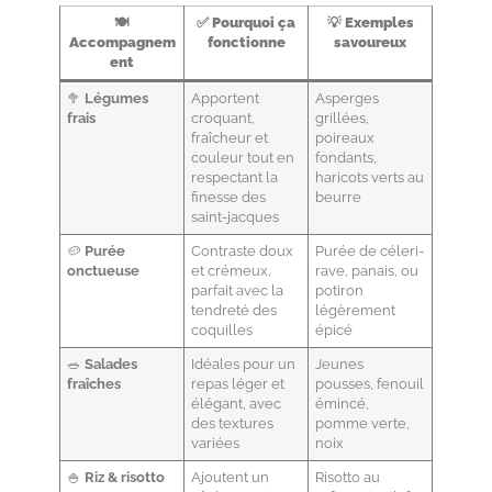
🍽️
✅
Pourquoi ça
💡
Exemples
Accompagnem
fonctionne
savoureux
ent
🥦
Légumes
Apportent
Asperges
frais
croquant,
grillées,
fraîcheur et
poireaux
couleur tout en
fondants,
respectant la
haricots verts au
finesse des
beurre
saint-jacques
🥔
Purée
Contraste doux
Purée de céleri-
onctueuse
et crémeux,
rave, panais, ou
parfait avec la
potiron
tendreté des
légèrement
coquilles
épicé
🥗
Salades
Idéales pour un
Jeunes
fraîches
repas léger et
pousses, fenouil
élégant, avec
émincé,
des textures
pomme verte,
variées
noix
🍚
Riz & risotto
Ajoutent un
Risotto au