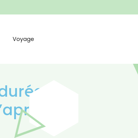
t
Voyage
 durée
d’après ce