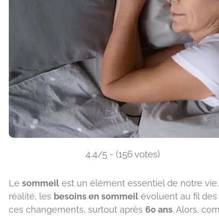
4.4/5 - (156 votes)
Le
sommeil
est un élément essentiel de notre vie,
réalité, les
besoins en sommeil
évoluent au fil des
ces changements, surtout après
60 ans
. Alors, c