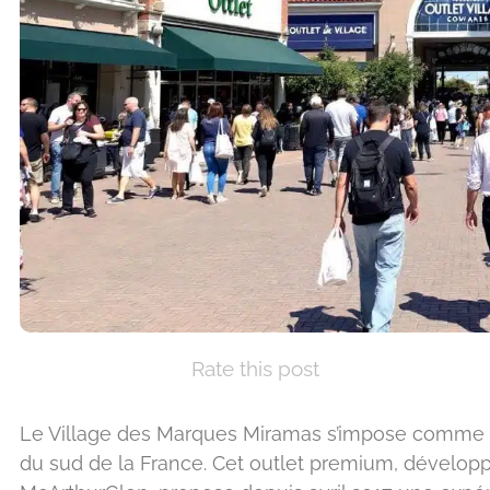
Rate this post
Le Village des Marques Miramas s’impose comme l
du sud de la France. Cet outlet premium, développ