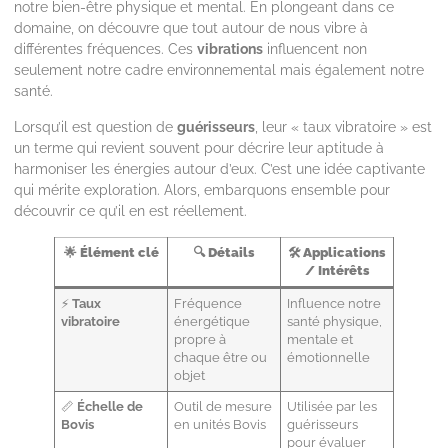
notre bien-être physique et mental. En plongeant dans ce
domaine, on découvre que tout autour de nous vibre à
différentes fréquences. Ces
vibrations
influencent non
seulement notre cadre environnemental mais également notre
santé.
Lorsqu’il est question de
guérisseurs
, leur « taux vibratoire » est
un terme qui revient souvent pour décrire leur aptitude à
harmoniser les énergies autour d’eux. C’est une idée captivante
qui mérite exploration. Alors, embarquons ensemble pour
découvrir ce qu’il en est réellement.
🌟
Élément clé
🔍
Détails
🛠️
Applications
/ Intérêts
⚡
Taux
Fréquence
Influence notre
vibratoire
énergétique
santé physique,
propre à
mentale et
chaque être ou
émotionnelle
objet
📏
Échelle de
Outil de mesure
Utilisée par les
Bovis
en unités Bovis
guérisseurs
pour évaluer