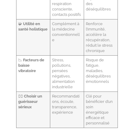
respiration
des
consciente,
déséquilibres
contacts positifs
🧩
Utilité en
Complément à
Renforce
santé holistique
la médecine
l’immunité,
conventionnell
accélère la
e
récupération,
réduit le stress
chronique
📉
Facteurs de
Stress,
Risque de
baisse
pollutions,
fatigue,
vibratoire
pensées
maladies,
négatives,
déséquilibres
alimentation
émotionnels
industrielle
👨‍⚕️
Choisir un
Recommandati
Clé pour
guérisseur
ons, écoute,
bénéficier d’un
sérieux
transparence,
soin
expérience
énergétique
efficace et
personnalisé