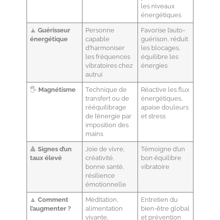
les niveaux
énergétiques
🧘
Guérisseur
Personne
Favorise l’auto-
énergétique
capable
guérison, réduit
d’harmoniser
les blocages,
les fréquences
équilibre les
vibratoires chez
énergies
autrui
🖐️
Magnétisme
Technique de
Réactive les flux
transfert ou de
énergétiques,
rééquilibrage
apaise douleurs
de l’énergie par
et stress
imposition des
mains
🔺
Signes d’un
Joie de vivre,
Témoigne d’un
taux élevé
créativité,
bon équilibre
bonne santé,
vibratoire
résilience
émotionnelle
🔼
Comment
Méditation,
Entretien du
l’augmenter ?
alimentation
bien-être global
vivante,
et prévention