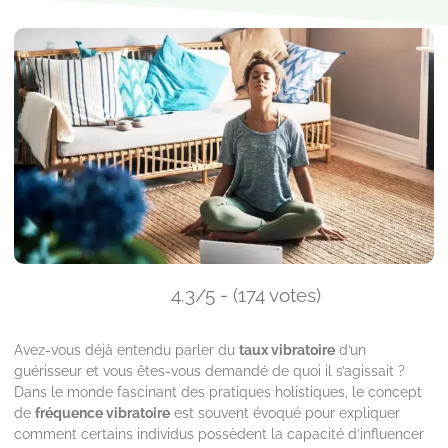
4.3/5 - (174 votes)
Avez-vous déjà entendu parler du
taux vibratoire
d’un
guérisseur et vous êtes-vous demandé de quoi il s’agissait ?
Dans le monde fascinant des pratiques holistiques, le concept
de
fréquence vibratoire
est souvent évoqué pour expliquer
comment certains individus possèdent la capacité d’influencer