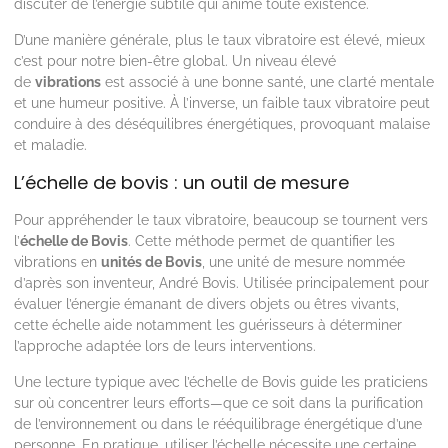
discuter de l’énergie subtile qui anime toute existence.
D’une manière générale, plus le taux vibratoire est élevé, mieux
c’est pour notre bien-être global. Un niveau élevé
de
vibrations
est associé à une bonne santé, une clarté mentale
et une humeur positive. À l’inverse, un faible taux vibratoire peut
conduire à des déséquilibres énergétiques, provoquant malaise
et maladie.
L’échelle de bovis : un outil de mesure
Pour appréhender le taux vibratoire, beaucoup se tournent vers
l’
échelle de Bovis
. Cette méthode permet de quantifier les
vibrations en
unités de Bovis
, une unité de mesure nommée
d’après son inventeur, André Bovis. Utilisée principalement pour
évaluer l’énergie émanant de divers objets ou êtres vivants,
cette échelle aide notamment les guérisseurs à déterminer
l’approche adaptée lors de leurs interventions.
Une lecture typique avec l’échelle de Bovis guide les praticiens
sur où concentrer leurs efforts—que ce soit dans la purification
de l’environnement ou dans le rééquilibrage énergétique d’une
personne. En pratique, utiliser l’échelle nécessite une certaine