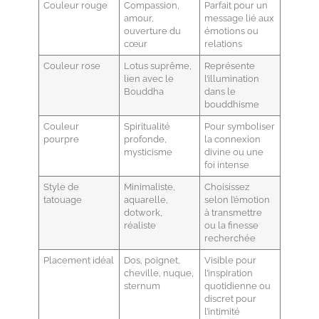
Couleur rouge
Compassion,
Parfait pour un
amour,
message lié aux
ouverture du
émotions ou
cœur
relations
Couleur rose
Lotus suprême,
Représente
lien avec le
l’illumination
Bouddha
dans le
bouddhisme
Couleur
Spiritualité
Pour symboliser
pourpre
profonde,
la connexion
mysticisme
divine ou une
foi intense
Style de
Minimaliste,
Choisissez
tatouage
aquarelle,
selon l’émotion
dotwork,
à transmettre
réaliste
ou la finesse
recherchée
Placement idéal
Dos, poignet,
Visible pour
cheville, nuque,
l’inspiration
sternum
quotidienne ou
discret pour
l’intimité