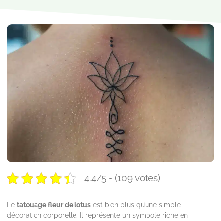
4.4/5 - (109 votes)
Le
tatouage fleur de lotus
est bien plus qu’une simple
décoration corporelle. Il représente un symbole riche en