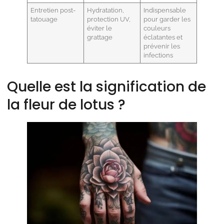
Entretien post-
Hydratation,
Indispensable
tatouage
protection UV,
pour garder les
éviter le
couleurs
grattage
éclatantes et
prévenir les
infections
Quelle est la signification de
la fleur de lotus ?