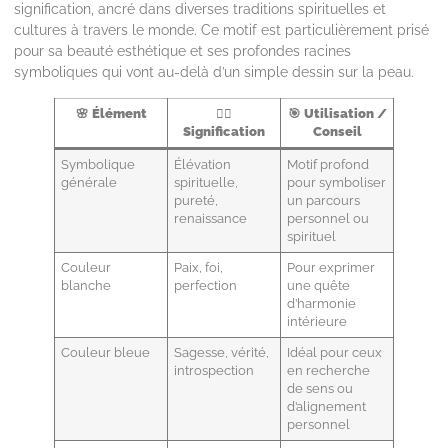
signification, ancré dans diverses traditions spirituelles et
cultures à travers le monde. Ce motif est particulièrement prisé
pour sa beauté esthétique et ses profondes racines
symboliques qui vont au-delà d’un simple dessin sur la peau.
🌸
Élément
🧘‍♀️
🎯
Utilisation /
Signification
Conseil
Symbolique
Élévation
Motif profond
générale
spirituelle,
pour symboliser
pureté,
un parcours
renaissance
personnel ou
spirituel
Couleur
Paix, foi,
Pour exprimer
blanche
perfection
une quête
d’harmonie
intérieure
Couleur bleue
Sagesse, vérité,
Idéal pour ceux
introspection
en recherche
de sens ou
d’alignement
personnel