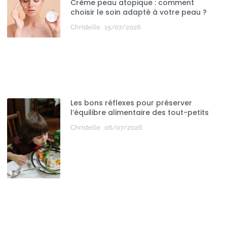
Crème peau atopique : comment
choisir le soin adapté à votre peau ?
Christelle
15/07/2026
Les bons réflexes pour préserver
l’équilibre alimentaire des tout-petits
Christelle
06/07/2026