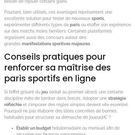
besoin de rejouer certains gains.
Pourtant, bien utilisés, ces avantages représentent une
excellente solution pour tester de nouveaux
sports
,
expérimenter différents types de
paris
ou étoffer son expérience
sur des matchs moins familiers. Certaines plateformes
organisent aussi des concours autour des
grandes
manifestations sportives majeures
.
Conseils pratiques pour
renforcer sa maîtrise des
paris sportifs en ligne
Si l’effet grisant du
jeu
séduit au premier abord, une certaine
discipline évite de tomber dans l’excès. Adopter une
stratégie
réfléchie
et s’imposer des règles simples devient vite essentiel.
Pourquoi ne pas élaborer des listes concrètes de bonnes
habitudes pour structurer sa démarche de joueurâ€¯?
Établir un budget
hebdomadaire ou mensuel afin de
sécuriser ses finances personnelles.