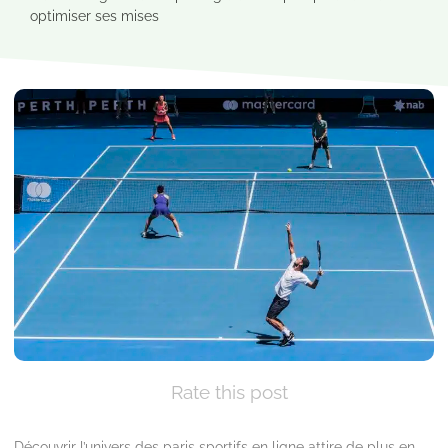
optimiser ses mises
Rate this post
Découvrir l’univers des paris sportifs en ligne attire de plus en