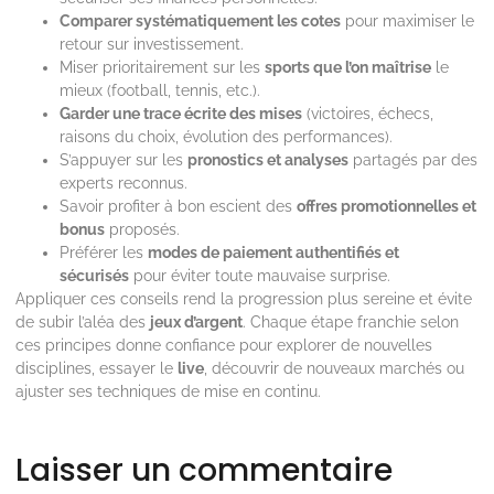
Comparer systématiquement les cotes
pour maximiser le
retour sur investissement.
Miser prioritairement sur les
sports que l’on maîtrise
le
mieux (football, tennis, etc.).
Garder une trace écrite des mises
(victoires, échecs,
raisons du choix, évolution des performances).
S’appuyer sur les
pronostics et analyses
partagés par des
experts reconnus.
Savoir profiter à bon escient des
offres promotionnelles et
bonus
proposés.
Préférer les
modes de paiement authentifiés et
sécurisés
pour éviter toute mauvaise surprise.
Appliquer ces conseils rend la progression plus sereine et évite
de subir l’aléa des
jeux d’argent
. Chaque étape franchie selon
ces principes donne confiance pour explorer de nouvelles
disciplines, essayer le
live
, découvrir de nouveaux marchés ou
ajuster ses techniques de mise en continu.
Laisser un commentaire