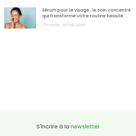
Sérum pour le visage : le soin concentré
qui transforme votre routine beauté
Christelle
26/06/2026
S'incrire à la
newsletter