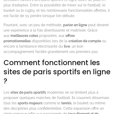
plus d’adeptes. Entre la possibilité de miser sur le football, le
basket ou le rugby, et les nombreuses fonctionnalités offertes, il
est facile de s’y perdre lorsque l’on débute.
Pourtant, avec un peu de méthode,
parier en ligne
peut devenir
une expérience à la fois divertissante et maîtrisée. Grâce
aux
meilleures cotes
proposées, aux
offres
promotionnelles
disponibles lors de la
création de compte
ou
encore à l’ambiance électrisante du
live
, un bon
accompagnement facilite grandement vos premiers pas.
Comment fonctionnent les
sites de paris sportifs en ligne
?
Les
sites de paris sportifs
modernes ne se limitent plus à
proposer quelques matches de football. Ils couvrent désormais
tous les
sports majeurs
comme le
tennis
, le basket ou même
des disciplines plus confidentielles. Cette expansion offre un
choix presque infini aux passionnés de
jeux d’argent et de