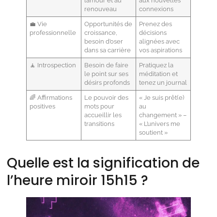
l’amour et au
aux nouvelles
renouveau
connexions
💼 Vie
Opportunités de
Prenez des
professionnelle
croissance,
décisions
besoin d’oser
alignées avec
dans sa carrière
vos aspirations
🧘 Introspection
Besoin de faire
Pratiquez la
le point sur ses
méditation et
désirs profonds
tenez un journal
🌈 Affirmations
Le pouvoir des
« Je suis prêt(e)
positives
mots pour
au
accueillir les
changement » –
transitions
« L’univers me
soutient »
Quelle est la signification de
l’heure miroir 15h15 ?