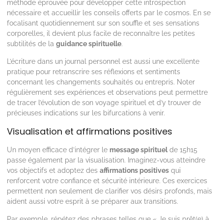
méthode éprouvée pour développer cette introspection
nécessaire et accueillir les conseils offerts par le cosmos. En se
focalisant quotidiennement sur son souffle et ses sensations
corporelles, il devient plus facile de reconnaître les petites
subtilités de la
guidance spirituelle
.
L’écriture dans un journal personnel est aussi une excellente
pratique pour retranscrire ses réflexions et sentiments
concernant les changements souhaités ou entrepris. Noter
régulièrement ses expériences et observations peut permettre
de tracer l’évolution de son voyage spirituel et d’y trouver de
précieuses indications sur les bifurcations à venir.
Visualisation et affirmations positives
Un moyen efficace d’intégrer le
message spirituel
de 15h15
passe également par la visualisation. Imaginez-vous atteindre
vos objectifs et adoptez des
affirmations positives
qui
renforcent votre confiance et sécurité intérieure. Ces exercices
permettent non seulement de clarifier vos désirs profonds, mais
aident aussi votre esprit à se préparer aux transitions.
Par exemple, répétez des phrases telles que « Je suis prêt(e) à