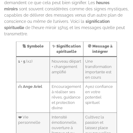
demandent ce que cela peut bien signifier. Les
heures
miroirs
sont souvent considérées comme des signes mystiques,
capables de délivrer des messages venus d’un autre plan de
conscience ou même de l’univers. Voici la
signification
spirituelle
de l’heure miroir 15h15 et les messages qu’elle peut
transmettre.
🔢
Symbole
✨
Signification
🧭
Message à
spirituelle
intégrer
1
+
5
(x2)
Nouveau départ
Une
+ changement
transformation
amplifié
importante est
en cours
👼
Ange Ariel
Encouragement
Ayez confiance
à réaliser ses
en votre
rêves, guidance
potentiel
et protection
spirituel
divine
❤️ Vie
Intensité
Cultivez la
personnelle
émotionnelle,
passion et
ouverture à
laissez place