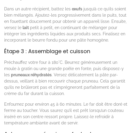
Dans un autre récipient, battez les
œufs
jusqu’à ce qu’ils soient
bien mélangés. Ajoutez-les progressivement dans le puits, tout
en fouettant doucement pour obtenir un appareil lisse. Ensuite,
versez le
lait
petit à petit, en continuant de mélanger pour
intégrer les ingrédients liquides aux produits secs. Finalisez en
incorporant le beurre fondu pour une pâte homogène.
Étape 3 : Assemblage et cuisson
Préchauffez votre four à 180°C. Beurrez généreusement un
moule à gratin ou une grande poêle en fonte, puis disposez-y
les
pruneaux réhydratés
. Versez délicatement la pâte par-
dessus, veillant à bien recouvrir chaque pruneau. Cela garantit
qu’ils ne brûleront pas et s’imprégneront parfaitement de la
crème du far durant la cuisson.
Enfournez pour environ 45 à 60 minutes. Le far doit être doré et
ferme au toucher. Vous saurez qu’il est prêt lorsqu’un couteau
inséré en son centre ressort propre. Laissez-le refroidir à
température ambiante avant de servir.