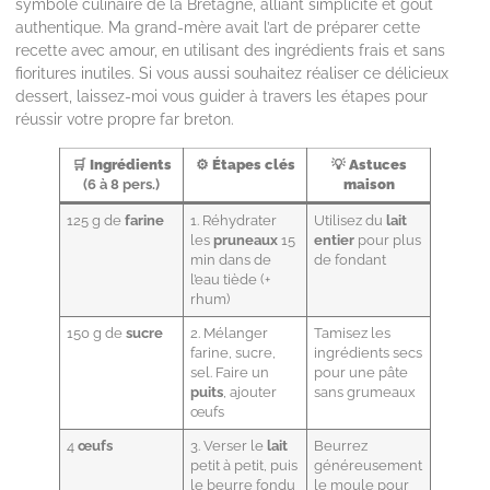
symbole culinaire de la Bretagne, alliant simplicité et goût
authentique. Ma grand-mère avait l’art de préparer cette
recette avec amour, en utilisant des ingrédients frais et sans
fioritures inutiles. Si vous aussi souhaitez réaliser ce délicieux
dessert, laissez-moi vous guider à travers les étapes pour
réussir votre propre far breton.
🛒
Ingrédients
⚙️
Étapes clés
💡
Astuces
(6 à 8 pers.)
maison
125 g de
farine
1. Réhydrater
Utilisez du
lait
les
pruneaux
15
entier
pour plus
min dans de
de fondant
l’eau tiède (+
rhum)
150 g de
sucre
2. Mélanger
Tamisez les
farine, sucre,
ingrédients secs
sel. Faire un
pour une pâte
puits
, ajouter
sans grumeaux
œufs
4
œufs
3. Verser le
lait
Beurrez
petit à petit, puis
généreusement
le beurre fondu
le moule pour