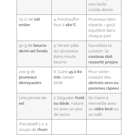
une belle
croûte dorée
75 cl de
lait
4. Préchauffer
Pruneaux bien
entier
four à
180°C
répartis = goût
équilibré dans
chaque part
50 g de
beurre
5. Verser pâte
Surveillez la
demi-sel fondu
sur pruneaux
cuisson : le
dans moule
couteau doit
beurré
ressortir propre
200 g de
6. Cuire
45 à 60
Pour varier :
pruneaux
min
, laisser
essayez des
dénoyautés
tiédir
abricots secs ou
pommes râpées
Une pincée de
7. Déguster
froid
Se marie à
sel
ou tiède
, nature
merveille avec
ou avec un peu
un
cidre brut
ou
de sucre
un café
(Facultatif) 1 c. à
soupe de
rhum