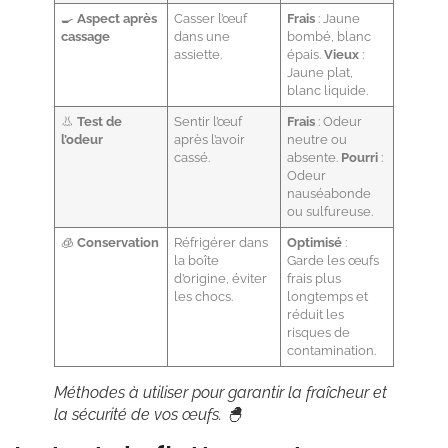
🍳
Aspect après
Casser l’œuf
Frais
: Jaune
cassage
dans une
bombé, blanc
assiette.
épais.
Vieux
:
Jaune plat,
blanc liquide.
👃
Test de
Sentir l’œuf
Frais
: Odeur
l’odeur
après l’avoir
neutre ou
cassé.
absente.
Pourri
:
Odeur
nauséabonde
ou sulfureuse.
🧊
Conservation
Réfrigérer dans
Optimisé
:
la boîte
Garde les œufs
d’origine, éviter
frais plus
les chocs.
longtemps et
réduit les
risques de
contamination.
Méthodes à utiliser pour garantir la fraîcheur et
la sécurité de vos œufs. 🐣