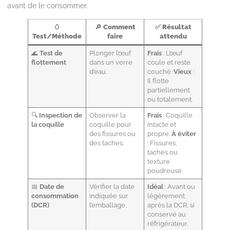
avant de le consommer.
🥚
🔎
Comment
✅
Résultat
Test/Méthode
faire
attendu
🌊
Test de
Plonger l’œuf
Frais
: L’œuf
flottement
dans un verre
coule et reste
d’eau.
couché.
Vieux
:
Il flotte
partiellement
ou totalement.
🔍
Inspection de
Observer la
Frais
: Coquille
la coquille
coquille pour
intacte et
des fissures ou
propre.
À éviter
des taches.
: Fissures,
taches ou
texture
poudreuse.
📅
Date de
Vérifier la date
Idéal
: Avant ou
consommation
indiquée sur
légèrement
(DCR)
l’emballage.
après la DCR, si
conservé au
réfrigérateur.