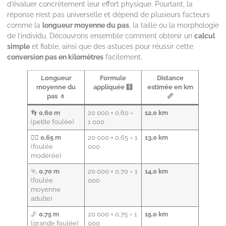
d’évaluer concrètement leur effort physique. Pourtant, la
réponse n’est pas universelle et dépend de plusieurs facteurs
comme la
longueur moyenne du pas
, la taille ou la morphologie
de l’individu. Découvrons ensemble comment obtenir un
calcul
simple
et fiable, ainsi que des astuces pour réussir cette
conversion pas en kilomètres
facilement.
Longueur
Formule
Distance
moyenne du
appliquée 🧮
estimée en km
pas 🚶
📏
👣
0,60 m
20 000 × 0,60 ÷
12,0 km
(petite foulée)
1 000
🚶‍♀️
0,65 m
20 000 × 0,65 ÷ 1
13,0 km
(foulée
000
modérée)
🏃
0,70 m
20 000 × 0,70 ÷ 1
14,0 km
(foulée
000
moyenne
adulte)
🦵
0,75 m
20 000 × 0,75 ÷ 1
15,0 km
(grande foulée)
000