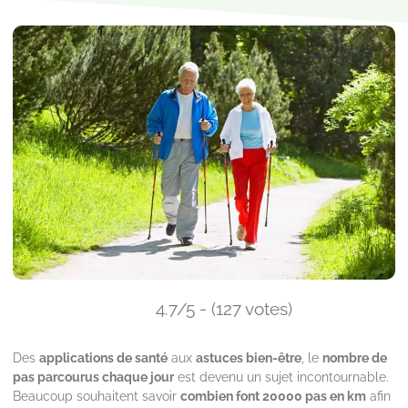
4.7/5 - (127 votes)
Des
applications de santé
aux
astuces bien-être
, le
nombre de
pas parcourus chaque jour
est devenu un sujet incontournable.
Beaucoup souhaitent savoir
combien font 20000 pas en km
afin