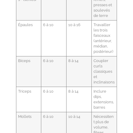
presses et
soulevés
de terre
Épaules
6 à 10
10 à 16
Travailler
les trois
faisceaux
(antérieur,
médian,
postérieur)
Biceps
6 à 10
8 à 14
Coupler
curls
classiques
et
inclinaisons
Triceps
6 à 10
8 à 14
Inclure
dips,
extensions,
barres
Mollets
6 à 10
10 à 14
Nécessiten
t plus de
volume,
fibres