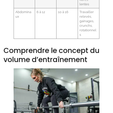
lentes
Abdomina
6 à 12
10 à 16
Travailler
ux
relevés,
gainages,
crunchs,
rotationnel
s
Comprendre le concept du
volume d’entraînement