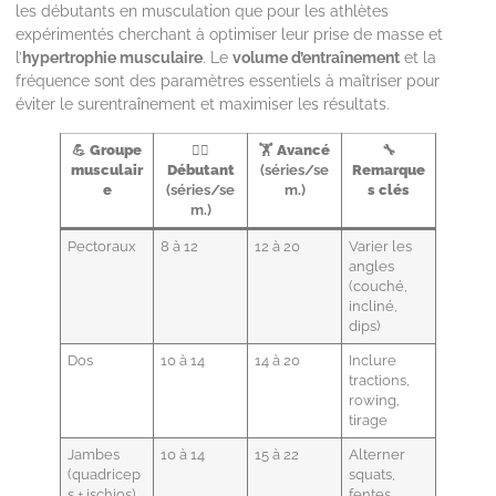
les débutants en musculation que pour les athlètes
expérimentés cherchant à optimiser leur prise de masse et
l’
hypertrophie musculaire
. Le
volume d’entraînement
et la
fréquence sont des paramètres essentiels à maîtriser pour
éviter le surentraînement et maximiser les résultats.
💪
Groupe
🧍‍♂️
🏋️
Avancé
🔧
musculair
Débutant
(séries/se
Remarque
e
(séries/se
m.)
s clés
m.)
Pectoraux
8 à 12
12 à 20
Varier les
angles
(couché,
incliné,
dips)
Dos
10 à 14
14 à 20
Inclure
tractions,
rowing,
tirage
Jambes
10 à 14
15 à 22
Alterner
(quadricep
squats,
s + ischios)
fentes,