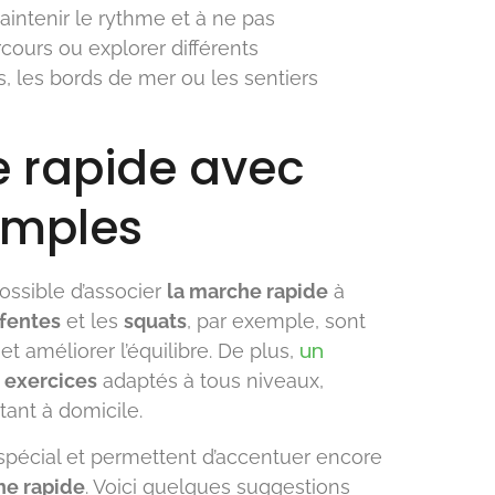
aintenir le rythme et à ne pas
rcours ou explorer différents
, les bords de mer ou les sentiers
 rapide avec
imples
possible d’associer
la marche rapide
à
fentes
et les
squats
, par exemple, sont
un
t améliorer l’équilibre. De plus,
s
exercices
adaptés à tous niveaux,
ant à domicile.
 spécial et permettent d’accentuer encore
he rapide
. Voici quelques suggestions