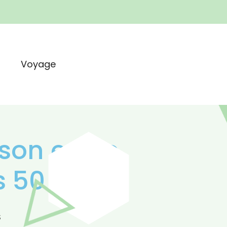
t
Voyage
son est le
s 50 ans
s