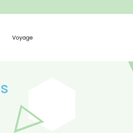
t
Voyage
es