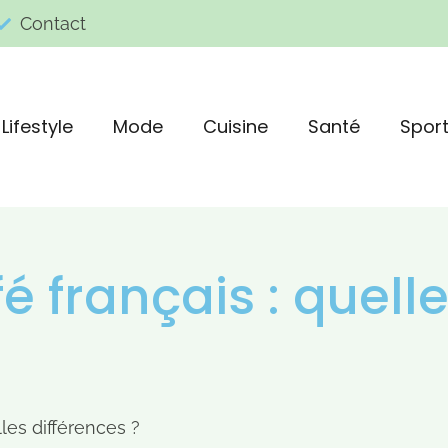
Contact
Lifestyle
Mode
Cuisine
Santé
Spor
fé français : quell
lles différences ?