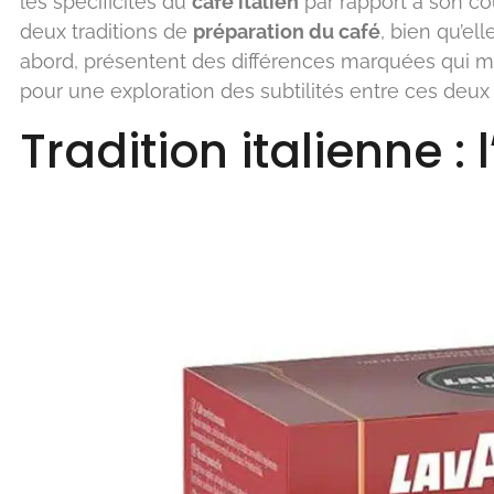
les spécificités du
café italien
par rapport à son co
deux traditions de
préparation du café
, bien qu’el
abord, présentent des différences marquées qui mé
pour une exploration des subtilités entre ces de
Tradition italienne : 