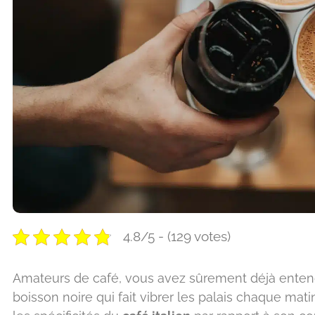
4.8/5 - (129 votes)
Amateurs de café, vous avez sûrement déjà enten
boisson noire qui fait vibrer les palais chaque ma