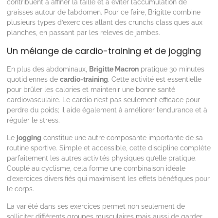
contribuent à affiner la taille et à éviter l’accumulation de
graisses autour de l’abdomen. Pour ce faire, Brigitte combine
plusieurs types d’exercices allant des crunchs classiques aux
planches, en passant par les relevés de jambes.
Un mélange de cardio-training et de jogging
En plus des abdominaux,
Brigitte Macron
pratique 30 minutes
quotidiennes de
cardio-training
. Cette activité est essentielle
pour brûler les calories et maintenir une bonne santé
cardiovasculaire. Le cardio n’est pas seulement efficace pour
perdre du poids; il aide également à améliorer l’endurance et à
réguler le stress.
Le
jogging
constitue une autre composante importante de sa
routine sportive. Simple et accessible, cette discipline complète
parfaitement les autres activités physiques qu’elle pratique.
Couplé au cyclisme, cela forme une combinaison idéale
d’exercices diversifiés qui maximisent les effets bénéfiques pour
le corps.
La variété dans ses exercices permet non seulement de
solliciter différents groupes musculaires mais aussi de garder