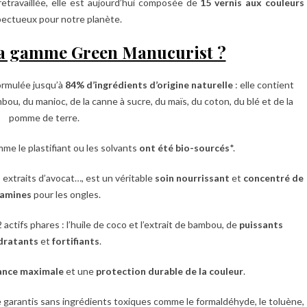
 retravaillée, elle est aujourd’hui composée de
15 vernis aux couleurs
spectueux pour notre planète.
la gamme Green Manucurist ?
ormulée jusqu’à
84% d’ingrédients d’origine naturelle
: elle contient
mbou, du manioc, de la canne à sucre, du maïs, du coton, du blé et de la
pomme de terre.
me le plastifiant ou les solvants
ont été bio-sourcés
*.
 extraits d’avocat…, est un véritable
soin nourrissant
et
concentré de
tamines
pour les ongles.
ctifs phares : l’huile de coco et l’extrait de bambou, de
puissants
dratants
et
fortifiants
.
lance maximale
et une
protection durable de la couleur
.
 garantis sans ingrédients toxiques comme le formaldéhyde, le toluène,