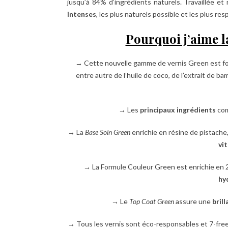
jusqu’à 84% d’ingrédients naturels. Travaillée et
intenses
,
les plus naturels possible et les plus re
Pourquoi j’aime 
→ Cette nouvelle gamme de vernis Green est f
entre autre de l’huile de coco, de l’extrait de ba
→ Les
principaux ingrédients
com
→ La
Base Soin Green
enrichie en résine de pistache,
vi
→ La Formule Couleur Green est enrichie en 2 a
hy
→ Le
Top Coat Green
assure une
bril
→ Tous les vernis sont éco-responsables et 7-free