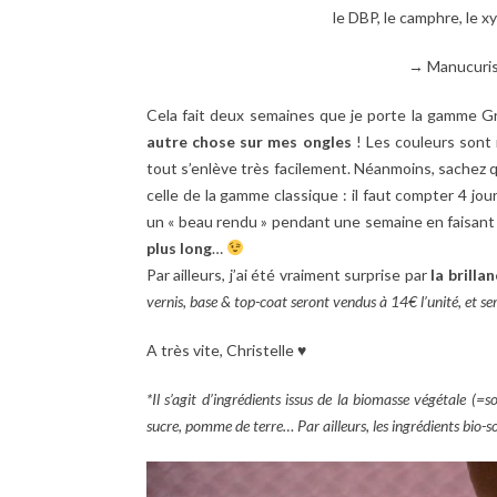
le DBP, le camphre, le x
→ Manucurist
Cela fait deux semaines que je porte la gamme G
autre chose sur mes ongles
! Les couleurs sont i
tout s’enlève très facilement. Néanmoins, sachez 
celle de la gamme classique : il faut compter 4 jou
un « beau rendu » pendant une semaine en faisant 
plus long
…
Par ailleurs, j’ai été vraiment surprise par
la brilla
vernis, base & top-coat seront vendus à 14€ l’unité, et se
A très vite, Christelle ♥
*Il s’agit d’ingrédients issus de la biomasse végétale (=s
sucre, pomme de terre… Par ailleurs, les ingrédients bio-s