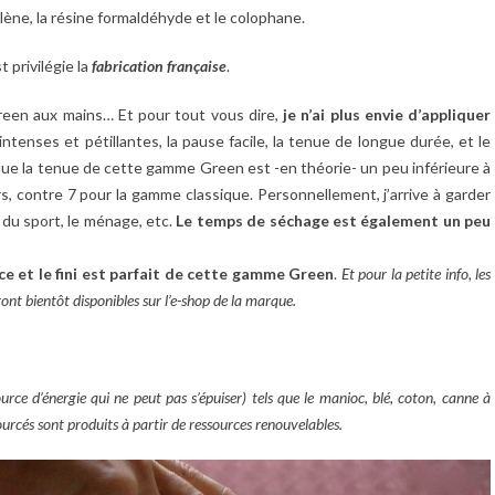
ylène, la résine formaldéhyde et le colophane.
 privilégie la
fabrication française
.
reen aux mains… Et pour tout vous dire,
je n’ai plus envie d’appliquer
ntenses et pétillantes, la pause facile, la tenue de longue durée, et le
que la tenue de cette gamme Green est -en théorie- un peu inférieure à
rs, contre 7 pour la gamme classique. Personnellement, j’arrive à garder
du sport, le ménage, etc.
Le temps de séchage est également un peu
nce et le fini est parfait de cette gamme Green
.
Et pour la petite info, les
ront bientôt disponibles sur l’e-shop de la marque.
ource d’énergie qui ne peut pas s’épuiser) tels que le manioc, blé, coton, canne à
ourcés sont produits à partir de ressources renouvelables.