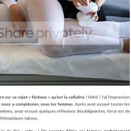
re sur ce sujet « fâcheux » qu’est la cellulite
! Héhé ! J’ai l’impression
elle nous a compléxées, nous les femmes
. Après avoir essayé toutes les
mêmes, avoir essuyé quelques réflexions désobligeantes, force est de
s thématiques tabous.
nvie de dire «
enfi
n » !
On accepte d’être ces femmes parfaitement