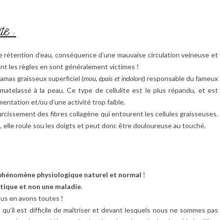
te :
une rétention d’eau, conséquence d’une mauvaise circulation veineuse et
ant les règles en sont généralement victimes !
 amas graisseux superficiel (
mou, épais et indolore
) responsable du fameux
matelassé à la peau. Ce type de cellulite est le plus répandu, et est
mentation et/ou d’une activité trop faible.
durcissement des fibres collagène qui entourent les cellules graisseuses.
), elle roule sou les doigts et peut donc être douloureuse au touché.
phénomène physiologique naturel et normal
!
ique et non une maladie
.
ous en avons toutes !
, qu’il est difficile de maîtriser et devant lesquels nous ne sommes pas