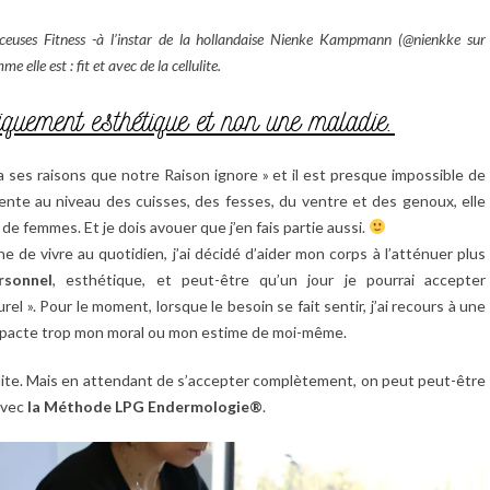
uenceuses Fitness -à l’instar de la hollandaise Nienke Kampmann (@nienkke sur
elle est : fit et avec de la cellulite.
iquement esthétique et non une maladie.
 a ses raisons que notre Raison ignore » et il est presque impossible de
ente au niveau des cuisses, des fesses, du ventre et des genoux, elle
femmes. Et je dois avouer que j’en fais partie aussi.
 de vivre au quotidien, j’ai décidé d’aider mon corps à l’atténuer plus
rsonnel
, esthétique, et peut-être qu’un jour je pourrai accepter
». Pour le moment, lorsque le besoin se fait sentir, j’ai recours à une
’impacte trop mon moral ou mon estime de moi-même.
cellulite. Mais en attendant de s’accepter complètement, on peut peut-être
 avec
la Méthode LPG Endermologie®
.