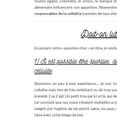
toutes égales. L’hérédité, le stress, le manque d’
alimentaire influencent son apparition. Néanmoins
responsables de la cellulite
(
variation des taux d’oe
Doit-on lutt
En posant cette « question choc » en titre, je souh
1/ Il est possible être sportive, 
cellulite
Revenons un peu à mon expérience… Je suis très
cellulite, mais rien de très embêtant ou de trop voya
je prends 1 ou 2 kg
); Un petit trou par ici et là, qu
j’ai constaté que ces trous s’étaient multipliés un 
malgré une hygiène de vie plutôt saine, ma peau se
l’aise avec cette image de moi.