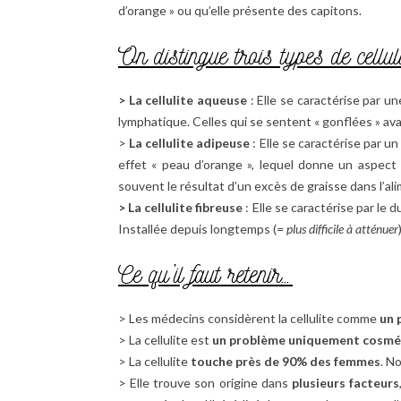
d’orange » ou qu’elle présente des capitons.
On distingue trois types de celluli
> La cellulite aqueuse
: Elle se caractérise par 
lymphatique. Celles qui se sentent « gonflées » av
>
La cellulite adipeuse
: Elle se caractérise par un
effet « peau d’orange », lequel donne un aspect 
souvent le résultat d’un excès de graisse dans l’ali
> La cellulite fibreuse
: Elle se caractérise par le 
Installée depuis longtemps (
= plus difficile à atténuer
Ce qu’il faut retenir…
> Les médecins considèrent la cellulite comme
un 
> La cellulite est
un problème uniquement cosmét
> La cellulite
touche près de 90% des femmes
. N
> Elle trouve son origine dans
plusieurs facteurs