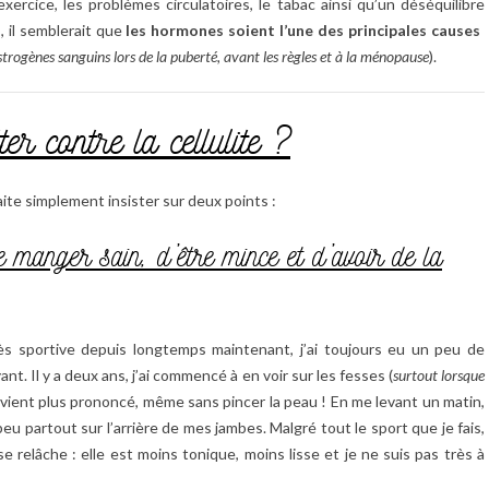
exercice, les problèmes circulatoires, le tabac ainsi qu’un déséquilibre
, il semblerait que
les hormones soient l’une des principales causes
strogènes sanguins lors de la puberté, avant les règles et à la ménopause
).
er contre la cellulite ?
aite simplement insister sur deux points :
de manger sain, d’être mince et d’avoir de la
 sportive depuis longtemps maintenant, j’ai toujours eu un peu de
nt. Il y a deux ans, j’ai commencé à en voir sur les fesses (
surtout lorsque
i devient plus prononcé, même sans pincer la peau ! En me levant un matin,
peu partout sur l’arrière de mes jambes. Malgré tout le sport que je fais,
 relâche : elle est moins tonique, moins lisse et je ne suis pas très à