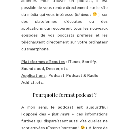
abonner. Pour trouver un podcast, il est
possible de vous rendre directement sur le site
du média qui vous intéresse (
ici donc !
), sur
des plateformes d’écoutes ou des
applications qui récupèrent tous les nouveaux
épisodes de vos podcasts préférés et les
téléchargent directement sur votre ordinateur
ou smartphone.
Plateformes d’écoutes
: iTunes, Spotify,
Soundcloud, Deezer, etc.
Applications
: Podcast, Podcast & Radio
Addict, etc.
Pourquoi le format podcast ?
A mon sens,
le podcast est aujourd’hui
l’opposé des «
fast new
s »
, ces informations
furtives qui disparaissent aussi vite qu’elles ne
sont arrivées (
Coucou Instagram !
). A force de