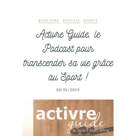
BIEN-ÊTRE
PODCAST
SPORTS
Activre Guide, le
Podcast pour
transcender sa vie grâce
au Sport !
30/01/2019