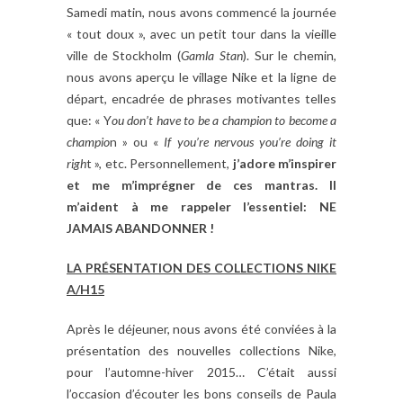
Samedi matin, nous avons commencé la journée
« tout doux », avec un petit tour dans la vieille
ville de Stockholm (
Gamla Stan
). Sur le chemin,
nous avons aperçu le village Nike et la ligne de
départ, encadrée de phrases motivantes telles
que: « Y
ou don’t have to be a champion to become a
champio
n » ou «
If you’re nervous you’re doing it
righ
t », etc. Personnellement,
j’adore m’inspirer
et me m’imprégner de ces mantras. Il
m’aident à me rappeler l’essentiel: NE
JAMAIS ABANDONNER !
LA PRÉSENTATION DES COLLECTIONS NIKE
A/H15
Après le déjeuner, nous avons été conviées à la
présentation des nouvelles collections Nike,
pour l’automne-hiver 2015… C’était aussi
l’occasion d’écouter les bons conseils de Paula