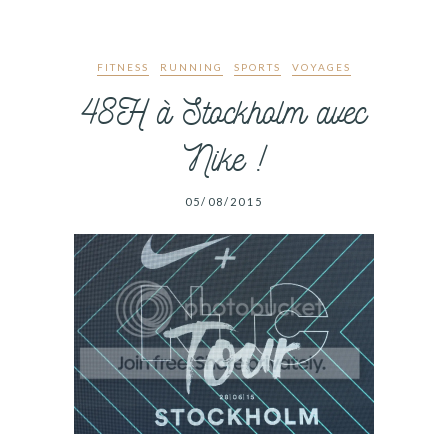
FITNESS
RUNNING
SPORTS
VOYAGES
48H à Stockholm avec
Nike !
05/08/2015