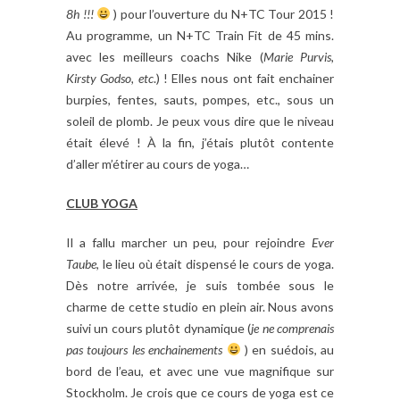
8h !!!
) pour l’ouverture du N+TC Tour 2015 !
Au programme, un N+TC Train Fit de 45 mins.
avec les meilleurs coachs Nike (
Marie Purvis,
Kirsty Godso, etc
.) ! Elles nous ont fait enchainer
burpies, fentes, sauts, pompes, etc., sous un
soleil de plomb. Je peux vous dire que le niveau
était élevé ! À la fin, j’étais plutôt contente
d’aller m’étirer au cours de yoga…
CLUB YOGA
Il a fallu marcher un peu, pour rejoindre
Ever
Taube
, le lieu où était dispensé le cours de yoga.
Dès notre arrivée, je suis tombée sous le
charme de cette studio en plein air. Nous avons
suivi un cours plutôt dynamique (
je ne comprenais
pas toujours les enchainements
) en suédois, au
bord de l’eau, et avec une vue magnifique sur
Stockholm. Je crois que ce cours de yoga est ce